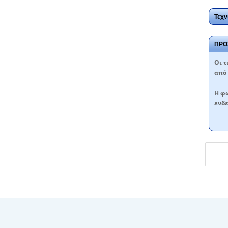
Τεχν
ΠΡΟ
Oι τ
από 
Η φω
ενδε