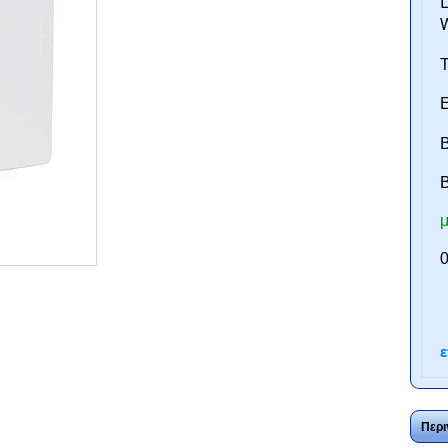
L
W
Τ
Ε
Β
B
μ
ntan.gr
0
ε
Περι