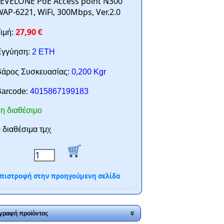
EVELONE PoE Access point N300
AP-6221, WiFi, 300Mbps, Ver.2.0
27,90
ιμή:
€
γγύηση:
2 ΕΤΗ
0,200
άρος Συσκευασίας:
Kgr
arcode:
4015867199183
η διαθέσιμο
 διαθέσιμα τμχ
πιστροφή στην προηγούμενη σελίδα
γραφή προϊόντος