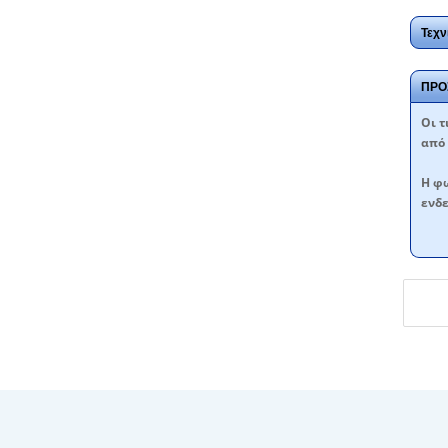
Τεχν
ΠΡΟ
Oι τ
από 
Η φω
ενδε