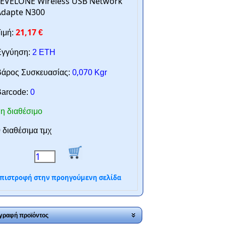
LEVELONE Wireless USB Network
Adapte N300
21,17
ιμή:
€
γγύηση:
2 ΕΤΗ
0,070
άρος Συσκευασίας:
Kgr
arcode:
0
η διαθέσιμο
 διαθέσιμα τμχ
πιστροφή στην προηγούμενη σελίδα
γραφή προϊόντος