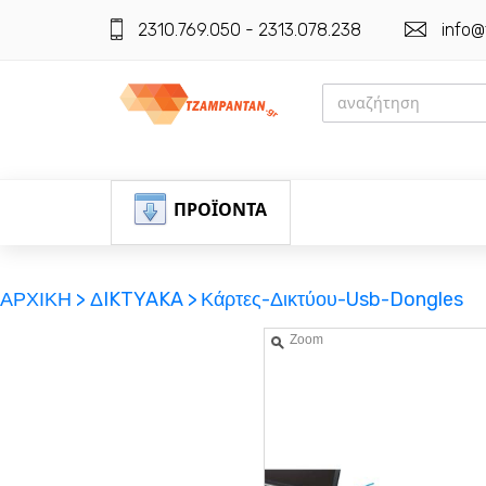
2310.769.050 - 2313.078.238
info@
ΠΡΟΪΟΝΤΑ
ΑΡΧΙΚΗ >
ΔIKTYAKA >
Κάρτες-Δικτύου-Usb-Dongles
Zoom
ΕΓΓΡΑΦΗ
ΕΙΣΟΔΟΣ
ΚΑΛΑΘΙ-ΑΓΟΡΩΝ