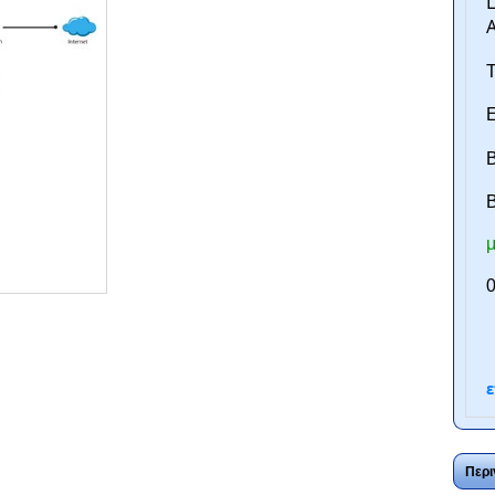
Τ
Ε
Β
B
μ
ntan.gr
0
ε
Περι