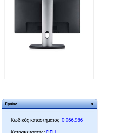
ΑΡΧΙΚΗ
ΠΟΙΟΙ ΕΙΜΑΣΤΕ
SERVICE
ΕΠΙΚΟΙΝΩΝΙΑ
2310.769.050 - 2313.078.238
info@tzampantan.gr
Προϊόν
0.066.986
Κωδικός καταστήματος:
DELL
Κατασκευαστής: