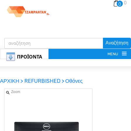
0
0
Αναζήτηση
MENU
ΠΡΟΪΟΝΤΑ
ΑΡΧΙΚΗ >
REFURBISHED >
Οθόνες
Zoom
ΕΓΓΡΑΦΗ
ΕΙΣΟΔΟΣ
ΚΑΛΑΘΙ-ΑΓΟΡΩΝ