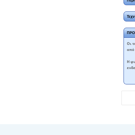
Περι
Τεχν
ΠΡΟ
Oι τ
από 
Η φω
ενδε