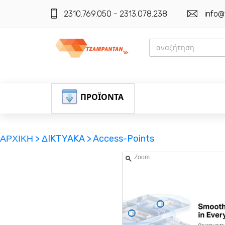
2310.769.050 - 2313.078.238
info@
ΠΡΟΪΟΝΤΑ
ΑΡΧΙΚΗ >
ΔIKTYAKA >
Access-Points
Zoom
ΕΓΓΡΑΦΗ
ΕΙΣΟΔΟΣ
ΚΑΛΑΘΙ-ΑΓΟΡΩΝ