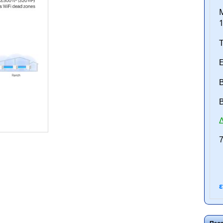
M
1
Τ
Ε
Β
B
Δ
ntan.gr
7
ε