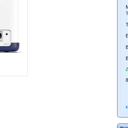
M
1
Τ
Ε
Β
B
Δ
ntan.gr
8
ε