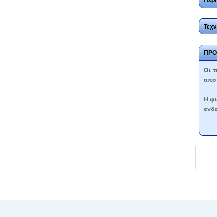
Περι
Τεχν
ΠΡΟ
Oι τ
από 
Η φω
ενδε