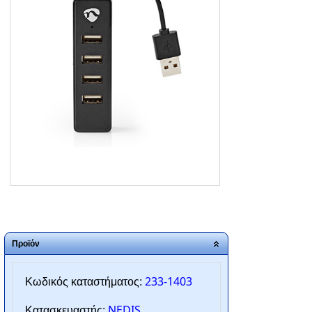
ΑΡΧΙΚΗ
ΠΟΙΟΙ ΕΙΜΑΣΤΕ
SERVICE
ΕΠΙΚΟΙΝΩΝΙΑ
2310.769.050 - 2313.078.238
info@tzampantan.gr
Προϊόν
233-1403
Κωδικός καταστήματος:
NEDIS
Κατασκευαστής: