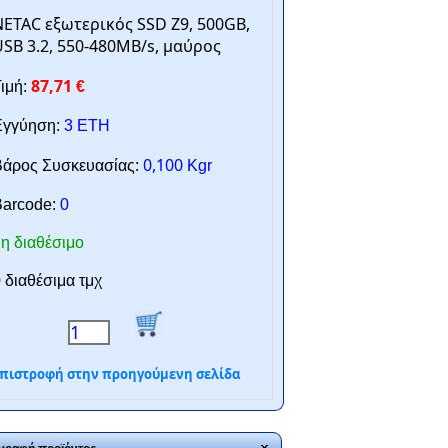
ETAC εξωτερικός SSD Z9, 500GB,
SB 3.2, 550-480MB/s, μαύρος
87,71
ιμή:
€
γγύηση:
3 ΕΤΗ
0,100
άρος Συσκευασίας:
Kgr
arcode:
0
η διαθέσιμο
 διαθέσιμα τμχ
πιστροφή στην προηγούμενη σελίδα