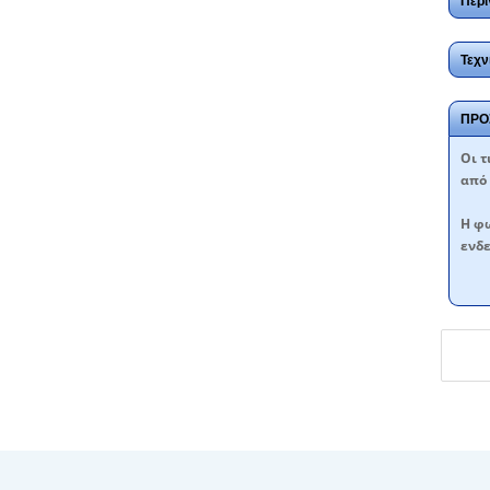
Περι
Τεχν
ΠΡΟ
Oι τ
από 
Η φω
ενδε