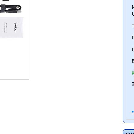
N
U
Τ
Ε
Β
B
μ
ntan.gr
0
ε