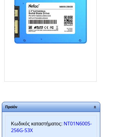
ΑΡΧΙΚΗ
ΠΟΙΟΙ ΕΙΜΑΣΤΕ
SERVICE
ΕΠΙΚΟΙΝΩΝΙΑ
2310.769.050 - 2313.078.238
info@tzampantan.gr
Προϊόν
NT01N600S-
Κωδικός καταστήματος:
256G-S3X