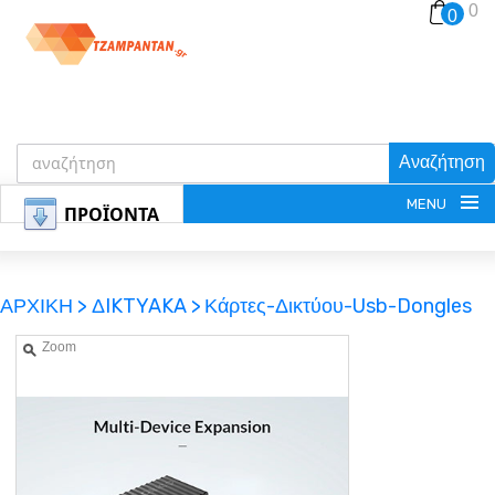
0
0
Αναζήτηση
MENU
ΠΡΟΪΟΝΤΑ
ΑΡΧΙΚΗ >
ΔIKTYAKA >
Κάρτες-Δικτύου-Usb-Dongles
Zoom
ΕΓΓΡΑΦΗ
ΕΙΣΟΔΟΣ
ΚΑΛΑΘΙ-ΑΓΟΡΩΝ