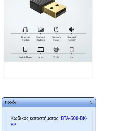
ΑΡΧΙΚΗ
ΠΟΙΟΙ ΕΙΜΑΣΤΕ
SERVICE
ΕΠΙΚΟΙΝΩΝΙΑ
2310.769.050 - 2313.078.238
info@tzampantan.gr
Προϊόν
BTA-508-BK-
Κωδικός καταστήματος:
BP