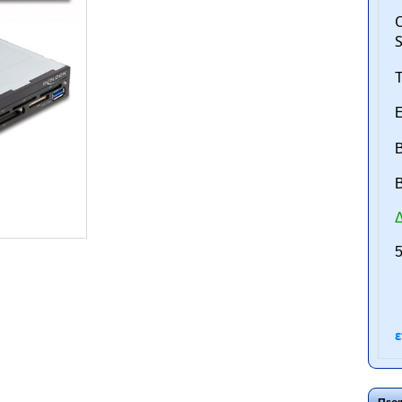
O
S
Τ
Ε
Β
B
Δ
ntan.gr
5
ε