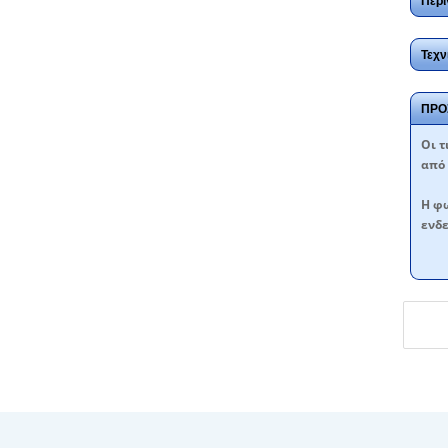
Περι
Τεχν
ΠΡΟ
Oι τ
από 
Η φω
ενδε