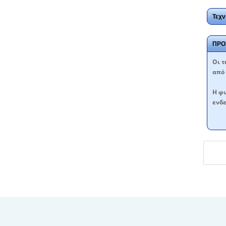
Τεχν
ΠΡΟ
Oι τ
από 
Η φω
ενδε