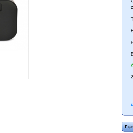
O
Τ
Ε
Β
B
Δ
ntan.gr
2
ε
Περι