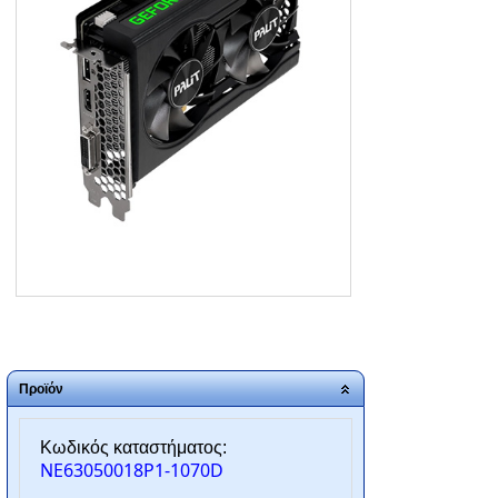
ΑΡΧΙΚΗ
ΠΟΙΟΙ ΕΙΜΑΣΤΕ
SERVICE
ΕΠΙΚΟΙΝΩΝΙΑ
2310.769.050 - 2313.078.238
info@tzampantan.gr
Προϊόν
Κωδικός καταστήματος:
NE63050018P1-1070D