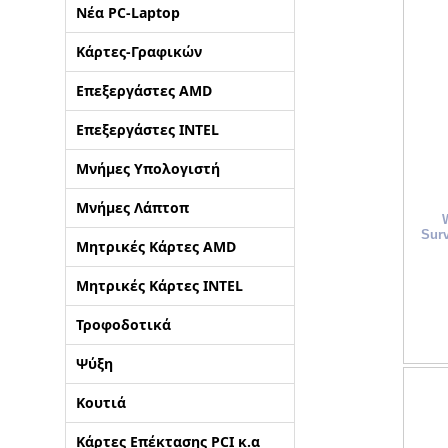
Νέα PC-Laptop
ΑΡΧΙΚΗ
Κάρτες-Γραφικών
ΠΟΙΟΙ ΕΙΜΑΣΤΕ
Επεξεργάστες AMD
Επεξεργάστες INTEL
SERVICE
Μνήμες Υπολογιστή
ΕΠΙΚΟΙΝΩΝΙΑ
Μνήμες Λάπτοπ
Sur
Μητρικές Κάρτες AMD
2310.769.050 - 2313.078.238
info@tzampa
Μητρικές Κάρτες INTEL
Τροφοδοτικά
Ψύξη
Κουτιά
Κάρτες Επέκτασης PCI κ.α