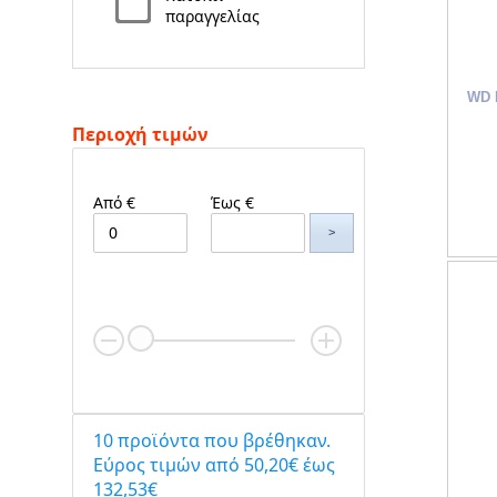
παραγγελίας
WD 
Περιοχή τιμών
Από €
Έως €
>
10 προϊόντα που βρέθηκαν.
Eύρος τιμών από 50,20€ έως
132,53€