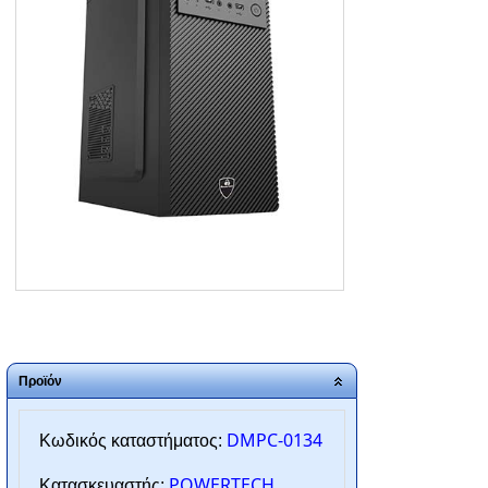
ΑΡΧΙΚΗ
ΠΟΙΟΙ ΕΙΜΑΣΤΕ
SERVICE
ΕΠΙΚΟΙΝΩΝΙΑ
2310.769.050 - 2313.078.238
info@tzampantan.gr
Προϊόν
DMPC-0134
Κωδικός καταστήματος:
POWERTECH
Κατασκευαστής: