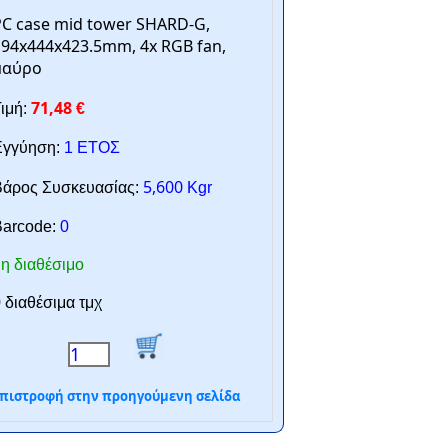
C case mid tower SHARD-G,
94x444x423.5mm, 4x RGB fan,
μαύρο
71,48
ιμή:
€
γγύηση:
1 ΕΤΟΣ
5,600
άρος Συσκευασίας:
Kgr
arcode:
0
η διαθέσιμο
 διαθέσιμα τμχ
πιστροφή στην προηγούμενη σελίδα