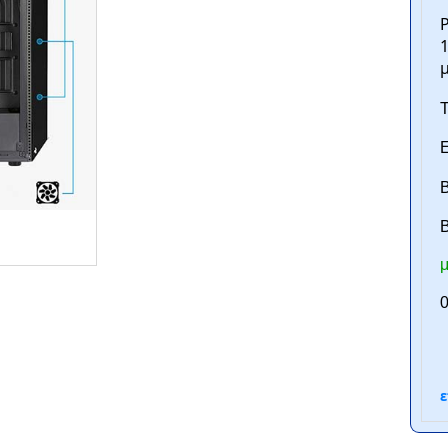
P
1
Τ
Ε
Β
B
ntan.gr
μ
0
ε