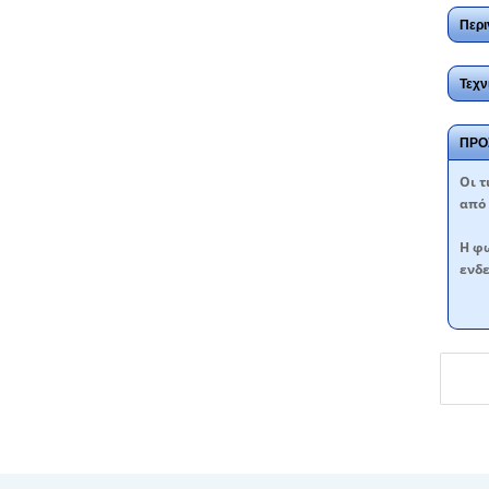
Περι
Τεχν
ΠΡΟ
Oι τ
από 
Η φω
ενδε