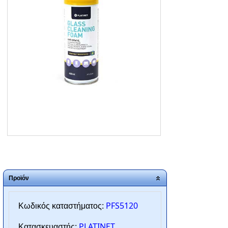
ΑΡΧΙΚΗ
ΠΟΙΟΙ ΕΙΜΑΣΤΕ
SERVICE
ΕΠΙΚΟΙΝΩΝΙΑ
2310.769.050 - 2313.078.238
info@tzampantan.gr
Προϊόν
PFS5120
Κωδικός καταστήματος:
PLATINET
Κατασκευαστής: