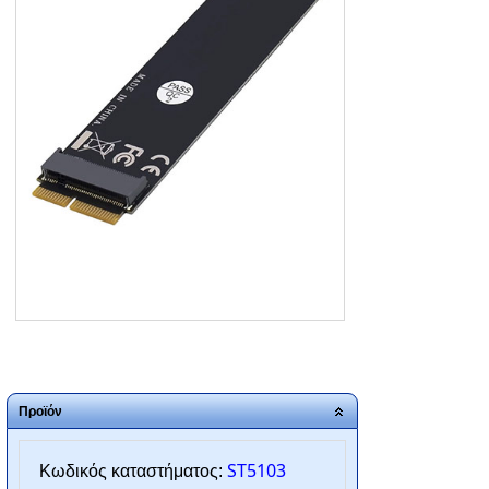
ΑΡΧΙΚΗ
ΠΟΙΟΙ ΕΙΜΑΣΤΕ
SERVICE
ΕΠΙΚΟΙΝΩΝΙΑ
2310.769.050 - 2313.078.238
info@tzampantan.gr
Προϊόν
ST5103
Κωδικός καταστήματος: