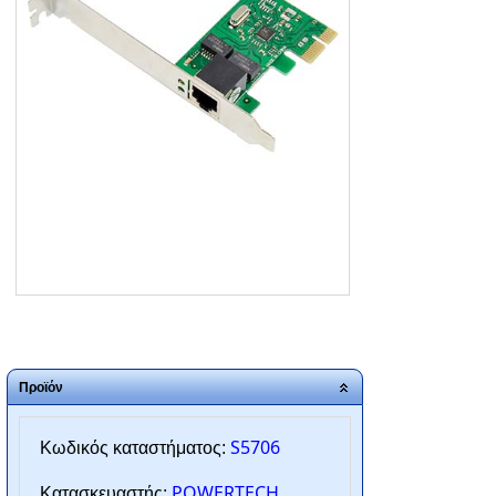
ΑΡΧΙΚΗ
ΠΟΙΟΙ ΕΙΜΑΣΤΕ
SERVICE
ΕΠΙΚΟΙΝΩΝΙΑ
2310.769.050 - 2313.078.238
info@tzampantan.gr
Προϊόν
S5706
Κωδικός καταστήματος:
POWERTECH
Κατασκευαστής: