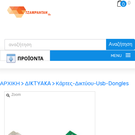
0
0
Αναζήτηση
MENU
ΠΡΟΪΟΝΤΑ
ΑΡΧΙΚΗ >
ΔIKTYAKA >
Κάρτες-Δικτύου-Usb-Dongles
Zoom
ΕΓΓΡΑΦΗ
ΕΙΣΟΔΟΣ
ΚΑΛΑΘΙ-ΑΓΟΡΩΝ