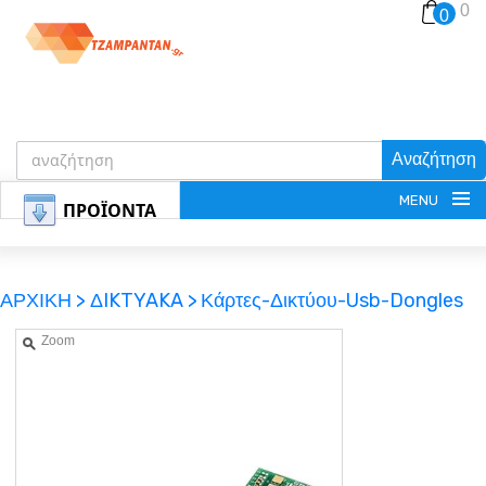
0
0
Αναζήτηση
MENU
ΠΡΟΪΟΝΤΑ
ΑΡΧΙΚΗ >
ΔIKTYAKA >
Κάρτες-Δικτύου-Usb-Dongles
Zoom
ΕΓΓΡΑΦΗ
ΕΙΣΟΔΟΣ
ΚΑΛΑΘΙ-ΑΓΟΡΩΝ