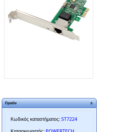
ΑΡΧΙΚΗ
ΠΟΙΟΙ ΕΙΜΑΣΤΕ
SERVICE
ΕΠΙΚΟΙΝΩΝΙΑ
2310.769.050 - 2313.078.238
info@tzampantan.gr
Προϊόν
ST7224
Κωδικός καταστήματος:
POWERTECH
Κατασκευαστής: