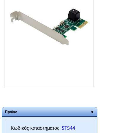
ΑΡΧΙΚΗ
ΠΟΙΟΙ ΕΙΜΑΣΤΕ
SERVICE
ΕΠΙΚΟΙΝΩΝΙΑ
2310.769.050 - 2313.078.238
info@tzampantan.gr
Προϊόν
ST544
Κωδικός καταστήματος: