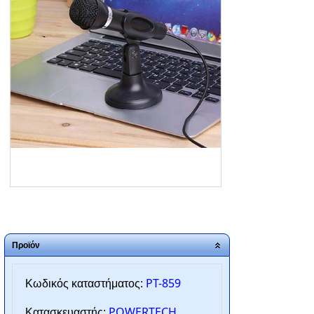
ΑΡΧΙΚΗ
ΠΟΙΟΙ ΕΙΜΑΣΤΕ
SERVICE
ΕΠΙΚΟΙΝΩΝΙΑ
2310.769.050 - 2313.078.238
info@tzampantan.gr
Προϊόν
PT-859
Κωδικός καταστήματος:
POWERTECH
Κατασκευαστής: