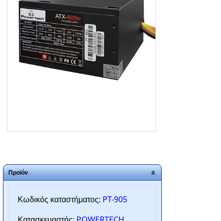
ΑΡΧΙΚΗ
ΠΟΙΟΙ ΕΙΜΑΣΤΕ
SERVICE
ΕΠΙΚΟΙΝΩΝΙΑ
2310.769.050 - 2313.078.238
info@tzampantan.gr
Προϊόν
PT-905
Κωδικός καταστήματος:
POWERTECH
Κατασκευαστής: