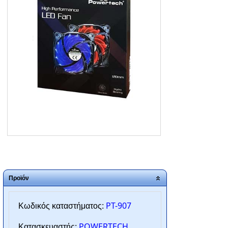
ΑΡΧΙΚΗ
ΠΟΙΟΙ ΕΙΜΑΣΤΕ
SERVICE
ΕΠΙΚΟΙΝΩΝΙΑ
2310.769.050 - 2313.078.238
info@tzampantan.gr
Προϊόν
PT-907
Κωδικός καταστήματος:
POWERTECH
Κατασκευαστής: