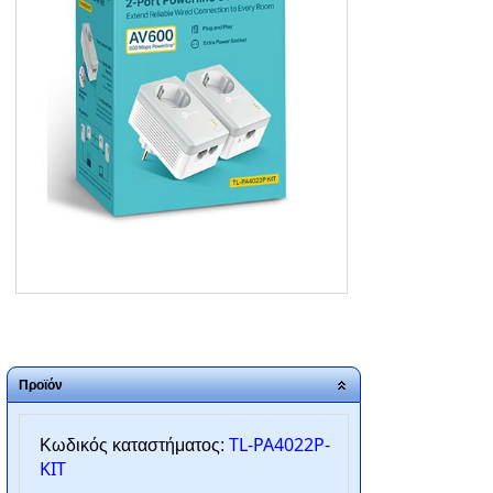
ΑΡΧΙΚΗ
ΠΟΙΟΙ ΕΙΜΑΣΤΕ
SERVICE
ΕΠΙΚΟΙΝΩΝΙΑ
2310.769.050 - 2313.078.238
info@tzampantan.gr
Προϊόν
TL-PA4022P-
Κωδικός καταστήματος:
KIT