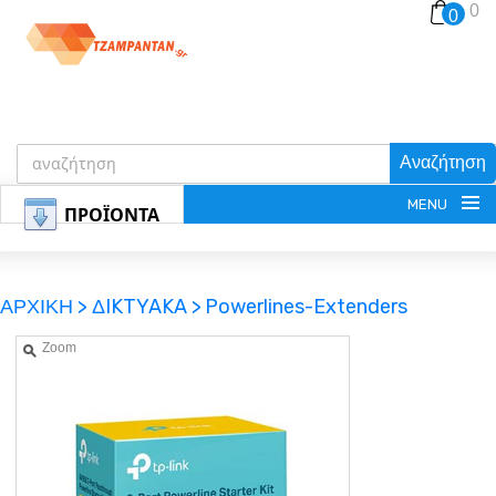
0
0
Αναζήτηση
MENU
ΠΡΟΪΟΝΤΑ
ΑΡΧΙΚΗ >
ΔIKTYAKA >
Powerlines-Extenders
Zoom
ΕΓΓΡΑΦΗ
ΕΙΣΟΔΟΣ
ΚΑΛΑΘΙ-ΑΓΟΡΩΝ