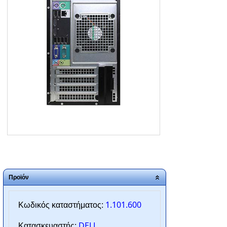
ΑΡΧΙΚΗ
ΠΟΙΟΙ ΕΙΜΑΣΤΕ
SERVICE
ΕΠΙΚΟΙΝΩΝΙΑ
2310.769.050 - 2313.078.238
info@tzampantan.gr
Προϊόν
1.101.600
Κωδικός καταστήματος:
DELL
Κατασκευαστής: