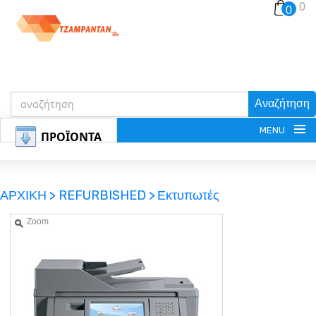
0
0
Αναζήτηση
MENU
ΠΡΟΪΟΝΤΑ
ΑΡΧΙΚΗ >
REFURBISHED >
Εκτυπωτές
Zoom
ΕΓΓΡΑΦΗ
ΕΙΣΟΔΟΣ
ΚΑΛΑΘΙ-ΑΓΟΡΩΝ