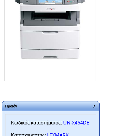
ΑΡΧΙΚΗ
ΠΟΙΟΙ ΕΙΜΑΣΤΕ
SERVICE
ΕΠΙΚΟΙΝΩΝΙΑ
2310.769.050 - 2313.078.238
info@tzampantan.gr
Προϊόν
UN-X464DE
Κωδικός καταστήματος:
LEXMARK
Κατασκευαστής: