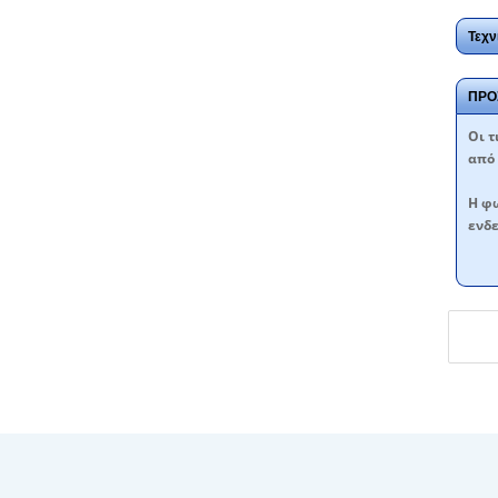
Τεχν
ΠΡΟ
Oι τ
από 
Η φω
ενδε