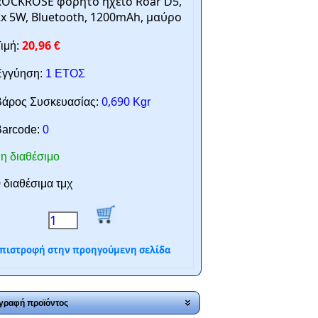
ROCKROSE φορητό ηχείο Roar D5,
x 5W, Bluetooth, 1200mAh, μαύρο
20,96
ιμή:
€
γγύηση:
1 ΕΤΟΣ
0,690
άρος Συσκευασίας:
Kgr
arcode:
0
η διαθέσιμο
 διαθέσιμα τμχ
πιστροφή στην προηγούμενη σελίδα
γραφή προϊόντος