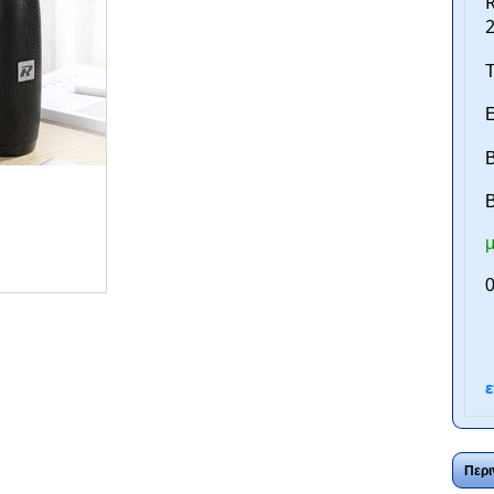
2
Τ
Ε
Β
B
μ
ntan.gr
0
ε
Περι