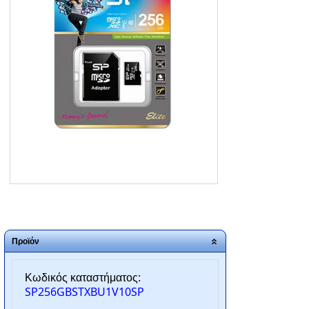
ΑΡΧΙΚΗ
ΠΟΙΟΙ ΕΙΜΑΣΤΕ
SERVICE
ΕΠΙΚΟΙΝΩΝΙΑ
2310.769.050 - 2313.078.238
info@tzampantan.gr
Προϊόν
Κωδικός καταστήματος:
SP256GBSTXBU1V10SP