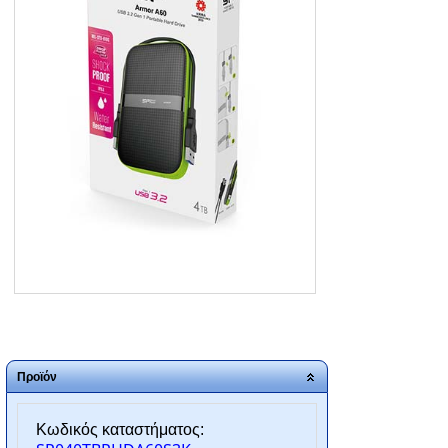
ΑΡΧΙΚΗ
ΠΟΙΟΙ ΕΙΜΑΣΤΕ
SERVICE
ΕΠΙΚΟΙΝΩΝΙΑ
2310.769.050 - 2313.078.238
info@tzampantan.gr
Προϊόν
Κωδικός καταστήματος: