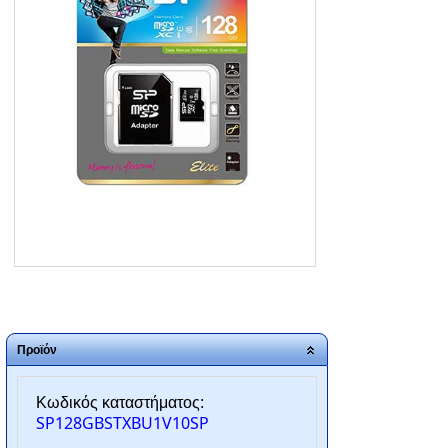
ΑΡΧΙΚΗ
ΠΟΙΟΙ ΕΙΜΑΣΤΕ
SERVICE
ΕΠΙΚΟΙΝΩΝΙΑ
2310.769.050 - 2313.078.238
info@tzampantan.gr
Προϊόν
Κωδικός καταστήματος:
SP128GBSTXBU1V10SP