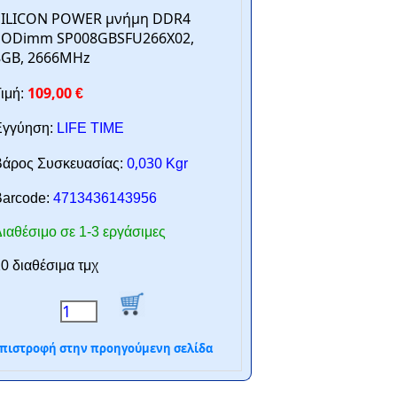
SILICON POWER μνήμη DDR4
SODimm SP008GBSFU266X02,
8GB, 2666MHz
109,00
ιμή:
€
γγύηση:
LIFE TIME
0,030
άρος Συσκευασίας:
Kgr
arcode:
4713436143956
ιαθέσιμο σε 1-3 εργάσιμες
0 διαθέσιμα τμχ
πιστροφή στην προηγούμενη σελίδα