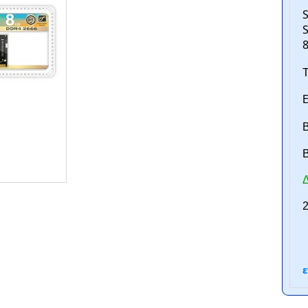
Τ
Ε
Β
B
ntan.gr
Δ
2
ε