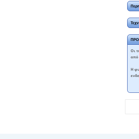
Περι
Τεχν
ΠΡΟ
Oι τ
από 
Η φω
ενδε