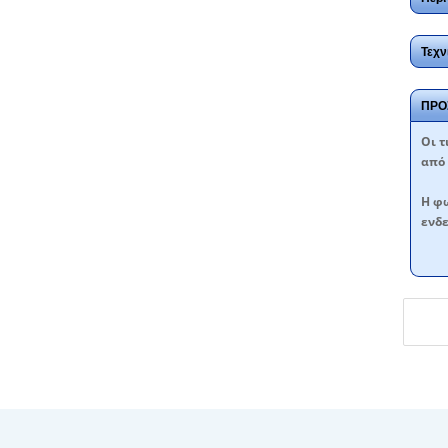
Τεχν
ΠΡΟ
Oι τ
από 
Η φω
ενδε