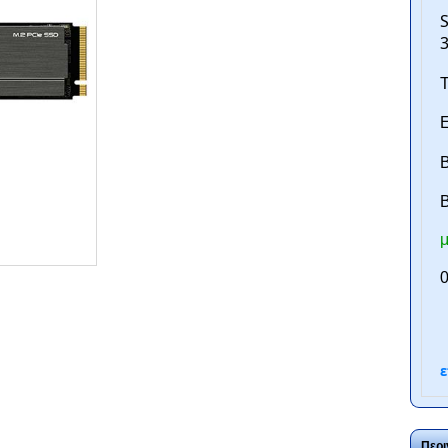
S
3
Τ
Ε
Β
B
μ
ntan.gr
0
ε
Περι