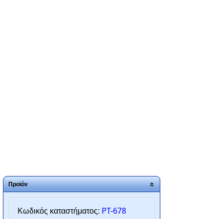
ΑΡΧΙΚΗ
ΠΟΙΟΙ ΕΙΜΑΣΤΕ
SERVICE
ΕΠΙΚΟΙΝΩΝΙΑ
2310.769.050 - 2313.078.238
info@tzampantan.gr
Προϊόν
PT-678
Κωδικός καταστήματος: