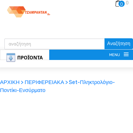
0
0
Αναζήτηση
MENU
ΠΡΟΪΟΝΤΑ
ΑΡΧΙΚΗ >
ΠΕΡΙΦΕΡΕΙΑΚΑ >
Set-Πληκτρολόγιο-
Ποντίκι-Ενσύρματο
ΕΓΓΡΑΦΗ
ΕΙΣΟΔΟΣ
ΚΑΛΑΘΙ-ΑΓΟΡΩΝ