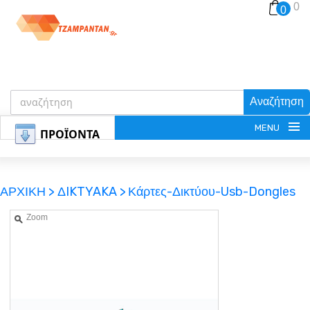
0
0
Αναζήτηση
MENU
ΠΡΟΪΟΝΤΑ
ΑΡΧΙΚΗ >
ΔIKTYAKA >
Κάρτες-Δικτύου-Usb-Dongles
Zoom
ΕΓΓΡΑΦΗ
ΕΙΣΟΔΟΣ
ΚΑΛΑΘΙ-ΑΓΟΡΩΝ