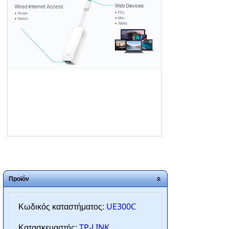
ΑΡΧΙΚΗ
ΠΟΙΟΙ ΕΙΜΑΣΤΕ
SERVICE
ΕΠΙΚΟΙΝΩΝΙΑ
2310.769.050 - 2313.078.238
info@tzampantan.gr
Προϊόν
UE300C
Κωδικός καταστήματος:
TP-LINK
Κατασκευαστής: