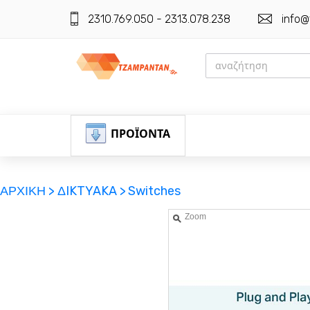
2310.769.050 - 2313.078.238
info@
ΠΡΟΪΟΝΤΑ
ΑΡΧΙΚΗ >
ΔIKTYAKA >
Switches
Zoom
ΕΓΓΡΑΦΗ
ΕΙΣΟΔΟΣ
ΚΑΛΑΘΙ-ΑΓΟΡΩΝ