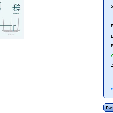
T
S
Τ
Ε
Β
B
Δ
ntan.gr
2
ε
Περι