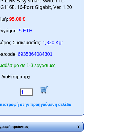
P-LINK Easy Smart Switch TL-
G116E, 16-Port Gigabit, Ver. 1.20
95,00
ιμή:
€
γγύηση:
5 ΕΤΗ
1,320
άρος Συσκευασίας:
Kgr
arcode:
6935364084301
ιαθέσιμο σε 1-3 εργάσιμες
 διαθέσιμα τμχ
πιστροφή στην προηγούμενη σελίδα
γραφή προϊόντος