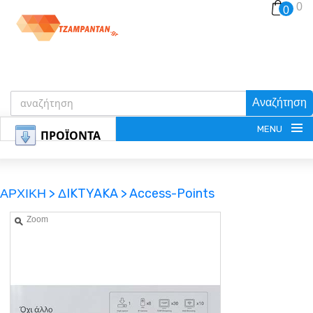
0
0
Αναζήτηση
MENU
ΠΡΟΪΟΝΤΑ
ΑΡΧΙΚΗ >
ΔIKTYAKA >
Access-Points
Zoom
ΕΓΓΡΑΦΗ
ΕΙΣΟΔΟΣ
ΚΑΛΑΘΙ-ΑΓΟΡΩΝ