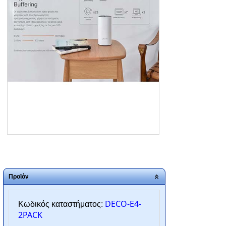
ΑΡΧΙΚΗ
ΠΟΙΟΙ ΕΙΜΑΣΤΕ
SERVICE
ΕΠΙΚΟΙΝΩΝΙΑ
2310.769.050 - 2313.078.238
info@tzampantan.gr
Προϊόν
DECO-E4-
Κωδικός καταστήματος:
2PACK