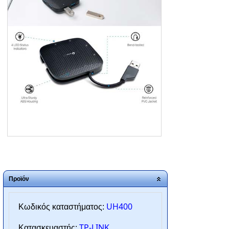
ΑΡΧΙΚΗ
ΠΟΙΟΙ ΕΙΜΑΣΤΕ
SERVICE
ΕΠΙΚΟΙΝΩΝΙΑ
2310.769.050 - 2313.078.238
info@tzampantan.gr
Προϊόν
UH400
Κωδικός καταστήματος:
TP-LINK
Κατασκευαστής: