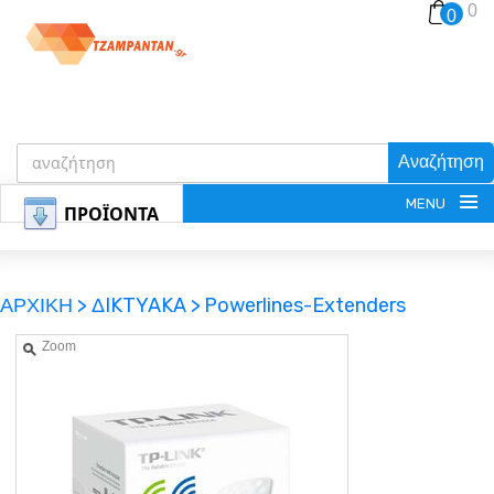
0
0
Αναζήτηση
MENU
ΠΡΟΪΟΝΤΑ
ΑΡΧΙΚΗ >
ΔIKTYAKA >
Powerlines-Extenders
Zoom
ΕΓΓΡΑΦΗ
ΕΙΣΟΔΟΣ
ΚΑΛΑΘΙ-ΑΓΟΡΩΝ