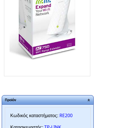
ΑΡΧΙΚΗ
ΠΟΙΟΙ ΕΙΜΑΣΤΕ
SERVICE
ΕΠΙΚΟΙΝΩΝΙΑ
2310.769.050 - 2313.078.238
info@tzampantan.gr
Προϊόν
RE200
Κωδικός καταστήματος:
TP-LINK
Κατασκευαστής: