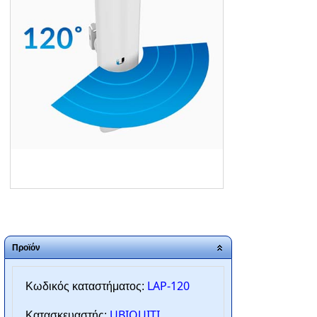
ΑΡΧΙΚΗ
ΠΟΙΟΙ ΕΙΜΑΣΤΕ
SERVICE
ΕΠΙΚΟΙΝΩΝΙΑ
2310.769.050 - 2313.078.238
info@tzampantan.gr
Προϊόν
LAP-120
Κωδικός καταστήματος:
UBIQUITI
Κατασκευαστής: