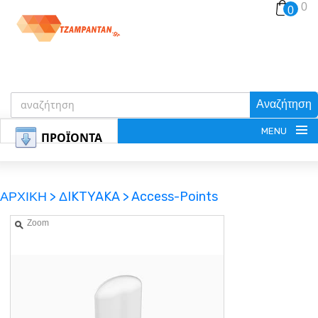
0
0
Αναζήτηση
MENU
ΠΡΟΪΟΝΤΑ
ΑΡΧΙΚΗ >
ΔIKTYAKA >
Access-Points
Zoom
ΕΓΓΡΑΦΗ
ΕΙΣΟΔΟΣ
ΚΑΛΑΘΙ-ΑΓΟΡΩΝ