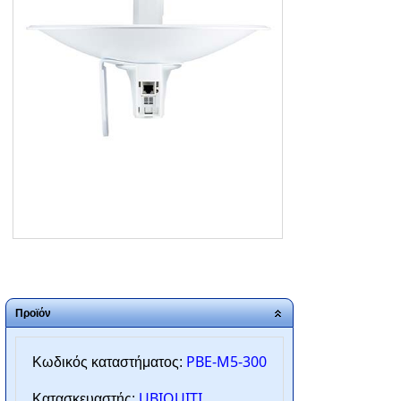
ΑΡΧΙΚΗ
ΠΟΙΟΙ ΕΙΜΑΣΤΕ
SERVICE
ΕΠΙΚΟΙΝΩΝΙΑ
2310.769.050 - 2313.078.238
info@tzampantan.gr
Προϊόν
PBE-M5-300
Κωδικός καταστήματος:
UBIQUITI
Κατασκευαστής: