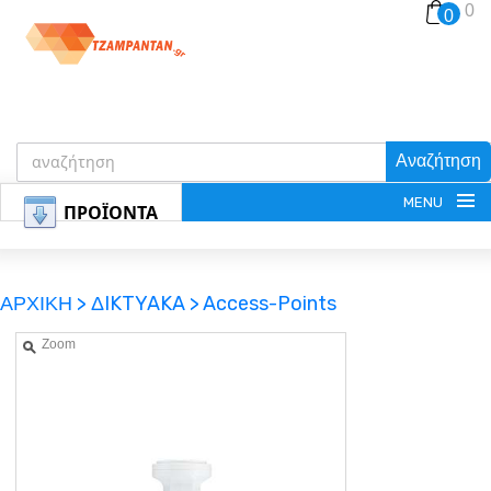
0
0
Αναζήτηση
MENU
ΠΡΟΪΟΝΤΑ
ΑΡΧΙΚΗ >
ΔIKTYAKA >
Access-Points
Zoom
ΕΓΓΡΑΦΗ
ΕΙΣΟΔΟΣ
ΚΑΛΑΘΙ-ΑΓΟΡΩΝ