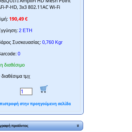
BIQUITI AmpliFi HD Mesh Point
Fi-P-HD, 3x3 802.11AC Wi-Fi
190,49
ιμή:
€
γγύηση:
2 ΕΤΗ
0,760
άρος Συσκευασίας:
Kgr
arcode:
0
η διαθέσιμο
 διαθέσιμα τμχ
πιστροφή στην προηγούμενη σελίδα
γραφή προϊόντος