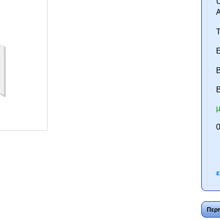
U
A
Τ
Ε
Β
B
μ
ntan.gr
0
ε
Περι