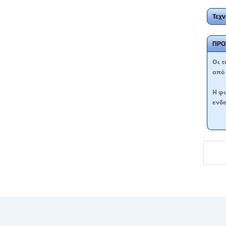
Τεχν
ΠΡΟ
Oι τ
από 
Η φω
ενδε