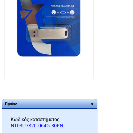
ΑΡΧΙΚΗ
ΠΟΙΟΙ ΕΙΜΑΣΤΕ
SERVICE
ΕΠΙΚΟΙΝΩΝΙΑ
2310.769.050 - 2313.078.238
info@tzampantan.gr
Προϊόν
Κωδικός καταστήματος:
NT03U782C-064G-30PN