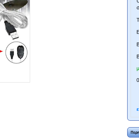
U
Τ
Ε
Β
B
μ
ntan.gr
0
ε
Περι