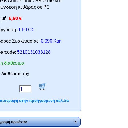
SB Guitar Link CAB-U140 για
σύνδεση κιθάρας σε PC
6,90
ιμή:
€
γγύηση:
1 ΕΤΟΣ
0,090
άρος Συσκευασίας:
Kgr
arcode:
5210131033128
η διαθέσιμο
 διαθέσιμα τμχ
πιστροφή στην προηγούμενη σελίδα
γραφή προϊόντος