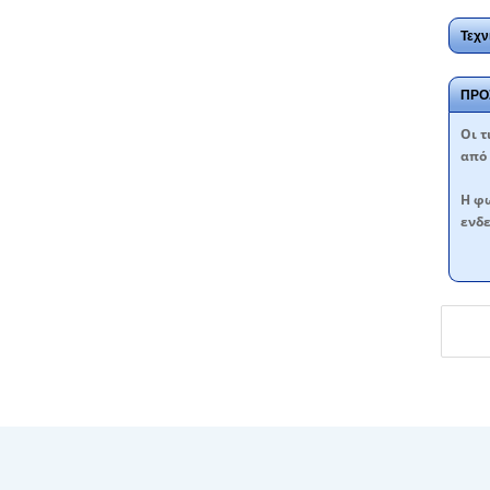
Τεχν
ΠΡΟ
Oι τ
από 
Η φω
ενδε