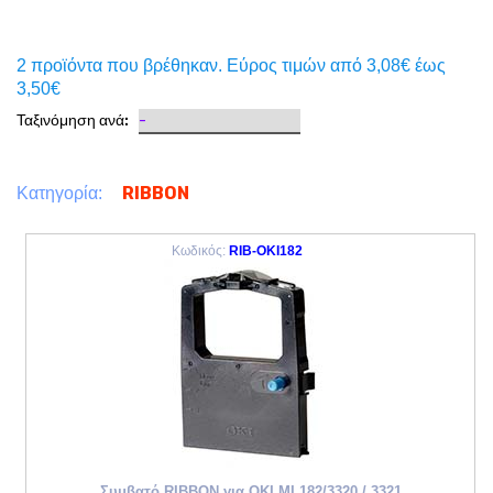
2 προϊόντα που βρέθηκαν. Eύρος τιμών από 3,08€ έως
3,50€
Ταξινόμηση ανά:
RIBBON
Κατηγορία:
Κωδικός:
RIB-OKI182
Συμβατό RIBBON για OKI ML182/3320 / 3321