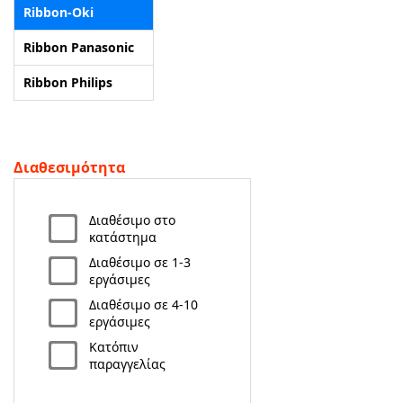
Ribbon-Oki
ΑΡΧΙΚΗ
Ribbon Panasonic
Ribbon Philips
ΠΟΙΟΙ ΕΙΜΑΣΤΕ
SERVICE
Διαθεσιμότητα
ΕΠΙΚΟΙΝΩΝΙΑ
Διαθέσιμο στο
2310.769.050 - 2313.078.238
info@tzampantan.gr
κατάστημα
Διαθέσιμο σε 1-3
εργάσιμες
Διαθέσιμο σε 4-10
εργάσιμες
Κατόπιν
παραγγελίας