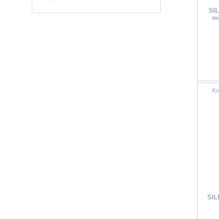
SI
mi
Κω
SIL