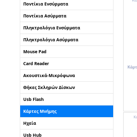
Κω
Ποντίκια Ενσύρματα
ΑΡΧΙΚΗ
Ποντίκια Ασύρματα
ΠΟΙΟΙ ΕΙΜΑΣΤΕ
Πληκτρολόγια Ενσύρματα
Πληκτρολόγια Ασύρματα
SERVICE
Mouse Pad
ΕΠΙΚΟΙΝΩΝΙΑ
Card Reader
Κάρτ
Ακουστικά-Μικρόφωνα
2310.769.050 - 2313.078.238
info@tzampa
Θήκες Σκληρών Δίσκων
Usb Flash
Κάρτες Μνήμης
Κ
Ηχεία
Usb Hub