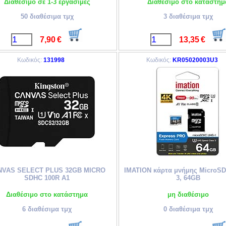
Διαθέσιμο σε 1-3 εργάσιμες
Διαθέσιμο στο κατάστημ
50 διαθέσιμα τμχ
3 διαθέσιμα τμχ
7,90
€
13,35
€
Κωδικός:
131998
Κωδικός:
KR05020003U3
NVAS SELECT PLUS 32GB MICRO
IMATION κάρτα μνήμης MicroS
SDHC 100R A1
3, 64GB
Διαθέσιμο στο κατάστημα
μη διαθέσιμο
6 διαθέσιμα τμχ
0 διαθέσιμα τμχ