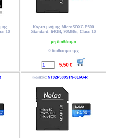
ήμης
Κάρτα μνήμης MicroSDXC P500
ss 10
Standard, 64GB, 90MB/s, Class 10
μη διαθέσιμο
0 διαθέσιμα τμχ
5,50
€
R
Κωδικός:
NT02P500STN-016G-R