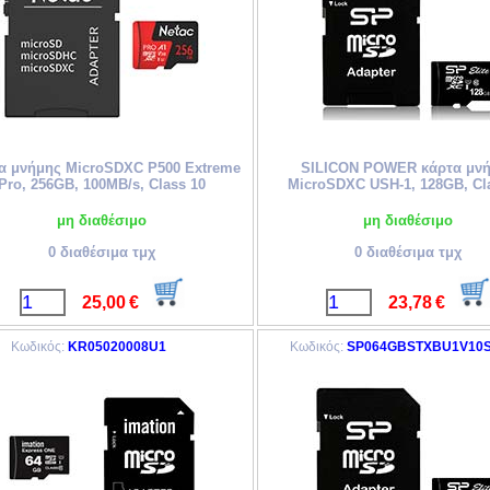
α μνήμης MicroSDXC P500 Extreme
SILICON POWER κάρτα μν
Pro, 256GB, 100MB/s, Class 10
MicroSDXC USH-1, 128GB, Cl
μη διαθέσιμο
μη διαθέσιμο
0 διαθέσιμα τμχ
0 διαθέσιμα τμχ
25,00
€
23,78
€
Κωδικός:
KR05020008U1
Κωδικός:
SP064GBSTXBU1V10