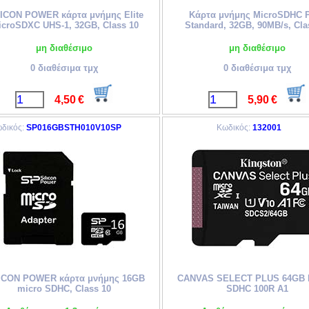
LICON POWER κάρτα μνήμης Elite
Κάρτα μνήμης MicroSDHC 
croSDXC UHS-1, 32GB, Class 10
Standard, 32GB, 90MB/s, Cla
μη διαθέσιμο
μη διαθέσιμο
0 διαθέσιμα τμχ
0 διαθέσιμα τμχ
4,50
€
5,90
€
δικός:
SP016GBSTH010V10SP
Κωδικός:
132001
ICON POWER κάρτα μνήμης 16GB
CANVAS SELECT PLUS 64GB
micro SDHC, Class 10
SDHC 100R A1