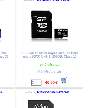
AB
Κωδικός:
SP256GBSTXBU1V10SP
 Pro
SILICON POWER Κάρτα Μνήμης Elite
ass 30
microSDXC UHS-1, 256GB, Class 10
μη διαθέσιμο
0 διαθέσιμα τμχ
46,50
€
SP
Κωδικός:
NT02P500PRO-128G-R