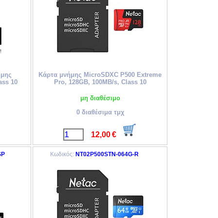
ήμης
Κάρτα μνήμης MicroSDXC P500 Extreme
ass 10
Pro, 128GB, 100MB/s, Class 10
μη διαθέσιμο
0 διαθέσιμα τμχ
12,00
€
SP
Κωδικός:
NT02P500STN-064G-R