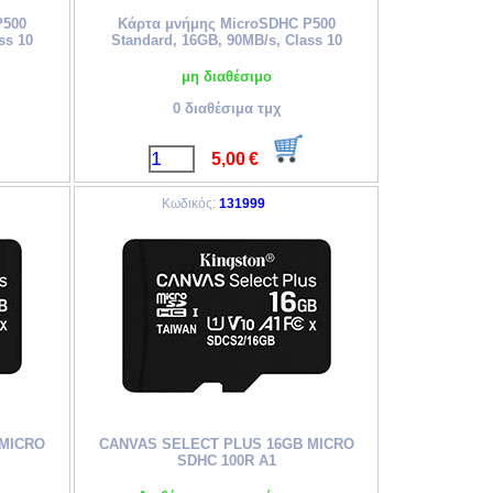
P500
Κάρτα μνήμης MicroSDHC P500
ss 10
Standard, 16GB, 90MB/s, Class 10
μη διαθέσιμο
0 διαθέσιμα τμχ
5,00
€
Κωδικός:
131999
 MICRO
CANVAS SELECT PLUS 16GB MICRO
SDHC 100R A1