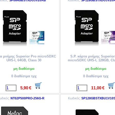
δικός:
SP064GBSTXDU3V20AB
Κωδικός:
SP128GBSTXDU3V20
α μνήμης Superior Pro microSDXC
S.P. κάρτα μνήμης Superior
UHS-I, 64GB, Class 30
microSDXC UHS-I, 128GB, Cl
ntan.gr
μη διαθέσιμο
μη διαθέσιμο
0 διαθέσιμα τμχ
0 διαθέσιμα τμχ
5,90
€
11,00
€
ωδικός:
NT02P500PRO-256G-R
Κωδικός:
SP128GBSTXBU1V10