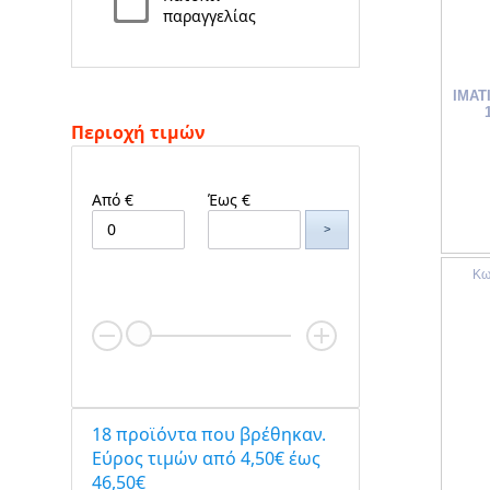
παραγγελίας
IMAT
Περιοχή τιμών
Από €
Έως €
>
Κω
18 προϊόντα που βρέθηκαν.
Eύρος τιμών από 4,50€ έως
46,50€