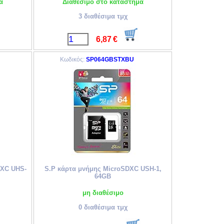
α
Διαθέσιμο στο κατάστημα
3 διαθέσιμα τμχ
6,87
€
Κωδικός:
SP064GBSTXBU
DXC UHS-
S.P κάρτα μνήμης MicroSDXC USH-1,
64GB
μη διαθέσιμο
0 διαθέσιμα τμχ