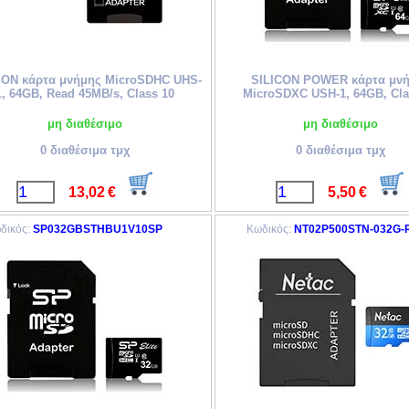
ION κάρτα μνήμης MicroSDHC UHS-
SILICON POWER κάρτα μν
1, 64GB, Read 45MB/s, Class 10
MicroSDXC USH-1, 64GB, Cla
μη διαθέσιμο
μη διαθέσιμο
0 διαθέσιμα τμχ
0 διαθέσιμα τμχ
13,02
€
5,50
€
δικός:
SP032GBSTHBU1V10SP
Κωδικός:
NT02P500STN-032G-